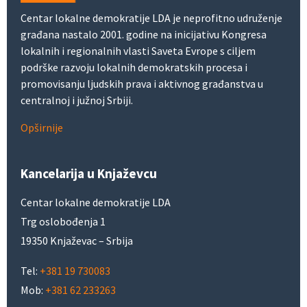
Centar lokalne demokratije LDA je neprofitno udruženje
građana nastalo 2001. godine na inicijativu Kongresa
lokalnih i regionalnih vlasti Saveta Evrope s ciljem
podrške razvoju lokalnih demokratskih procesa i
promovisanju ljudskih prava i aktivnog građanstva u
centralnoj i južnoj Srbiji.
Opširnije
Kancelarija u Knjaževcu
Centar lokalne demokratije LDA
Trg oslobođenja 1
19350 Knjaževac – Srbija
Tel:
+381 19 730083
Mob:
+381 62 233263