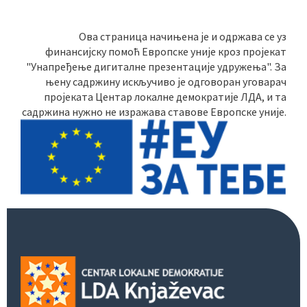
Ова страница начињена је и одржава се уз
финансијску помоћ Европске уније кроз пројекат
"Унапређење дигиталне презентације удружења". За
њену садржину искључиво је одговоран уговарач
пројеката Центар локалне демократије ЛДА, и та
садржина нужно не изражава ставове Европске уније.