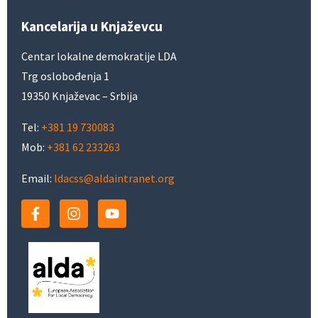
Kancelarija u Knjaževcu
Centar lokalne demokratije LDA
Trg oslobođenja 1
19350 Knjaževac – Srbija
Tel:
+381 19 730083
Mob:
+381 62 233263
Email:
ldacss@aldaintranet.org