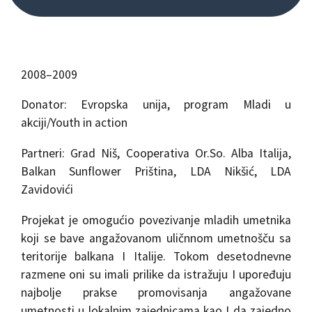
2008–2009
Donator: Evropska unija, program Mladi u
akciji/Youth in action
Partneri: Grad Niš, Cooperativa Or.So. Alba Italija,
Balkan Sunflower Priština, LDA Nikšić, LDA
Zavidovići
Projekat je omogućio povezivanje mladih umetnika
koji se bave angažovanom uličnnom umetnošču sa
teritorije balkana I Italije. Tokom desetodnevne
razmene oni su imali prilike da istražuju I upoređuju
najbolje prakse promovisanja angažovane
umetnosti u lokalnim zajednicama kao I da zajedno