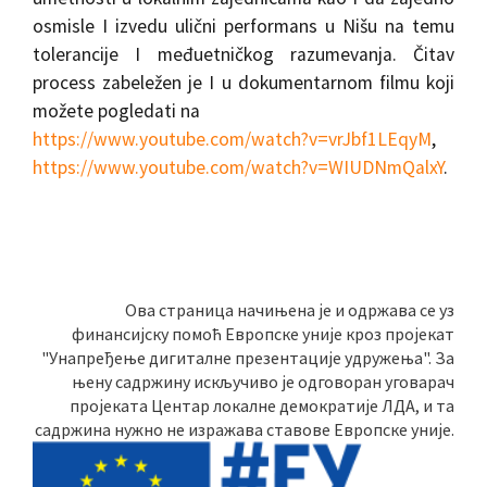
osmisle I izvedu ulični performans u Nišu na temu
tolerancije I međuetničkog razumevanja. Čitav
process zabeležen je I u dokumentarnom filmu koji
možete pogledati na
https://www.youtube.com/watch?v=vrJbf1LEqyM
,
https://www.youtube.com/watch?v=WIUDNmQalxY
.
Ова страница начињена је и одржава се уз
финансијску помоћ Европске уније кроз пројекат
"Унапређење дигиталне презентације удружења". За
њену садржину искључиво је одговоран уговарач
пројеката Центар локалне демократије ЛДА, и та
садржина нужно не изражава ставове Европске уније.