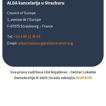
ALDA kancelarija u Strazburu
Council of Europe
1, avenue de l’Europe
F-67075 Strasbourg – France
Tel:
+33 3 90 21 45 93
Email:
aldastrasbourg@aldaintranet.org
Sva prava zadržava LDA Knjaževac - Centar Lokalne
Demokratije © 2024 | Izrada vebsajta
DIGIPROM