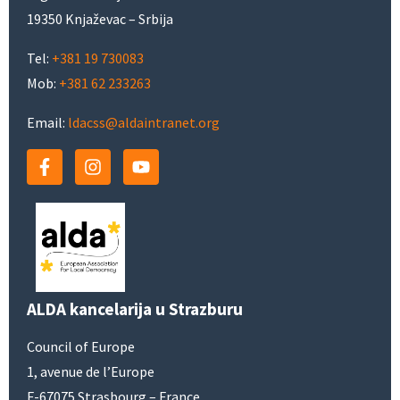
19350 Knjaževac – Srbija
Tel:
+381 19 730083
Mob:
+381 62 233263
Email:
ldacss@aldaintranet.org
ALDA kancelarija u Strazburu
Council of Europe
1, avenue de l’Europe
F-67075 Strasbourg – France