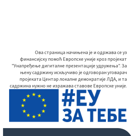
Ова страница начињена је и одржава се уз
финансијску помоћ Европске уније кроз пројекат
"Унапређење дигиталне презентације удружења". За
њену садржину искључиво је одговоран уговарач
пројеката Центар локалне демократије ЛДА, и та
садржина нужно не изражава ставове Европске уније.