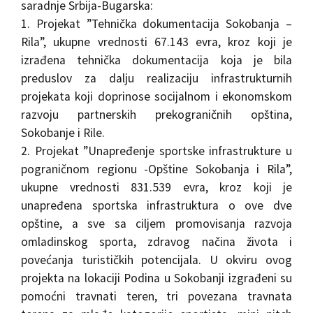
saradnje Srbija-Bugarska:
1. Projekat ”Tehnička dokumentacija Sokobanja –
Rila”, ukupne vrednosti 67.143 evra, kroz koji je
izrađena tehnička dokumentacija koja je bila
preduslov za dalju realizaciju infrastrukturnih
projekata koji doprinose socijalnom i ekonomskom
razvoju partnerskih prekograničnih opština,
Sokobanje i Rile.
2. Projekat ”Unapređenje sportske infrastrukture u
pograničnom regionu -Opštine Sokobanja i Rila”,
ukupne vrednosti 831.539 evra, kroz koji je
unapređena sportska infrastruktura o ove dve
opštine, a sve sa ciljem promovisanja razvoja
omladinskog sporta, zdravog načina života i
povećanja turističkih potencijala. U okviru ovog
projekta na lokaciji Podina u Sokobanji izgrađeni su
pomoćni travnati teren, tri povezana travnata