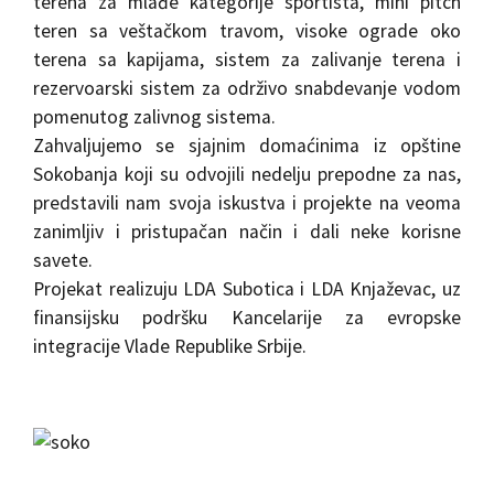
terena za mlađe kategorije sportista, mini pitch
teren sa veštačkom travom, visoke ograde oko
terena sa kapijama, sistem za zalivanje terena i
rezervoarski sistem za održivo snabdevanje vodom
pomenutog zalivnog sistema.
Zahvaljujemo se sjajnim domaćinima iz opštine
Sokobanja koji su odvojili nedelju prepodne za nas,
predstavili nam svoja iskustva i projekte na veoma
zanimljiv i pristupačan način i dali neke korisne
savete.
Projekat realizuju LDA Subotica i LDA Knjaževac, uz
finansijsku podršku Kancelarije za evropske
integracije Vlade Republike Srbije.