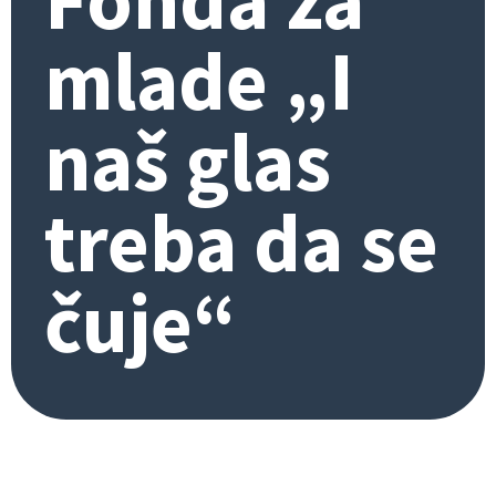
mlade „I
naš glas
treba da se
čuje“