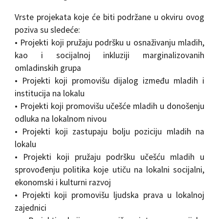
Vrste projekata koje će biti podržane u okviru ovog
poziva su sledeće:
• Projekti koji pružaju podršku u osnaživanju mladih,
kao i socijalnoj inkluziji marginalizovanih
omladinskih grupa
• Projekti koji promovišu dijalog između mladih i
institucija na lokalu
• Projekti koji promovišu učešće mladih u donošenju
odluka na lokalnom nivou
• Projekti koji zastupaju bolju poziciju mladih na
lokalu
• Projekti koji pružaju podršku učešću mladih u
sprovođenju politika koje utiču na lokalni socijalni,
ekonomski i kulturni razvoj
• Projekti koji promovišu ljudska prava u lokalnoj
zajednici