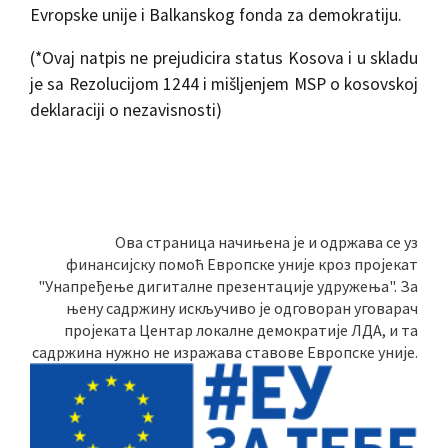
Evropske unije i Balkanskog fonda za demokratiju.
(*Ovaj natpis ne prejudicira status Kosova i u skladu
je sa Rezolucijom 1244 i mišljenjem MSP o kosovskoj
deklaraciji o nezavisnosti)
Ова страница начињена је и одржава се уз
финансијску помоћ Европске уније кроз пројекат
"Унапређење дигиталне презентације удружења". За
њену садржину искључиво је одговоран уговарач
пројеката Центар локалне демократије ЛДА, и та
садржина нужно не изражава ставове Европске уније.