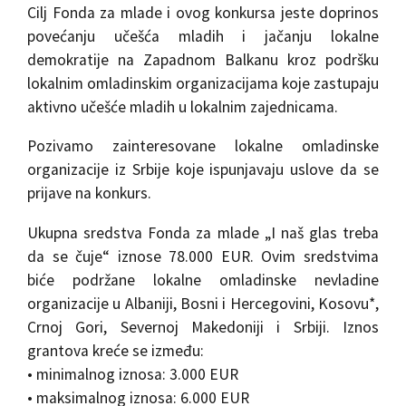
Cilj Fonda za mlade i ovog konkursa jeste doprinos
povećanju učešća mladih i jačanju lokalne
demokratije na Zapadnom Balkanu kroz podršku
lokalnim omladinskim organizacijama koje zastupaju
aktivno učešće mladih u lokalnim zajednicama.
Pozivamo zainteresovane lokalne omladinske
organizacije iz Srbije koje ispunjavaju uslove da se
prijave na konkurs.
Ukupna sredstva Fonda za mlade „I naš glas treba
da se čuje“ iznose 78.000 EUR. Ovim sredstvima
biće podržane lokalne omladinske nevladine
organizacije u Albaniji, Bosni i Hercegovini, Kosovu*,
Crnoj Gori, Severnoj Makedoniji i Srbiji. Iznos
grantova kreće se između:
• minimalnog iznosa: 3.000 EUR
• maksimalnog iznosa: 6.000 EUR