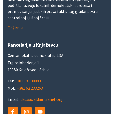
podrške razvoju lokalnih demokratskih procesa i
promovisanju ljudskih prava i aktivnog građanstva u
centralnoj i južnoj Srbiji.
Opširnije
Kancelarija u Knjaževcu
Centar lokalne demokratije LDA
Trg oslobođenja 1
19350 Knjaževac – Srbija
Tel:
+381 19 730083
Mob:
+381 62 233263
Email:
ldacss@aldaintranet.org