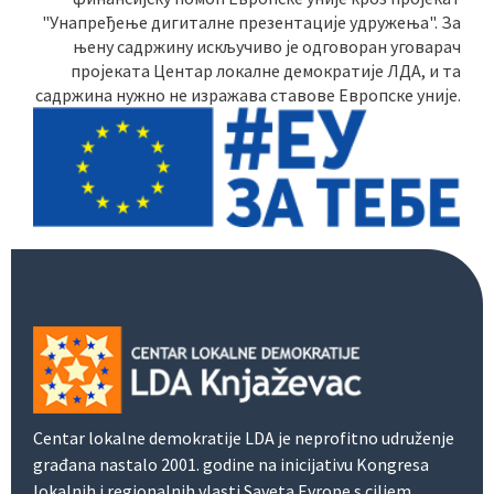
"Унапређење дигиталне презентације удружења". За
њену садржину искључиво је одговоран уговарач
пројеката Центар локалне демократије ЛДА, и та
садржина нужно не изражава ставове Европске уније.
Centar lokalne demokratije LDA je neprofitno udruženje
građana nastalo 2001. godine na inicijativu Kongresa
lokalnih i regionalnih vlasti Saveta Evrope s ciljem