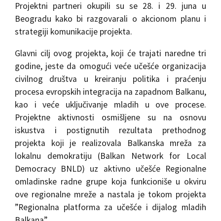
Projektni partneri okupili su se 28. i 29. juna u
Beogradu kako bi razgovarali o akcionom planu i
strategiji komunikacije projekta.
Glavni cilj ovog projekta, koji će trajati naredne tri
godine, jeste da omogući veće učešće organizacija
civilnog društva u kreiranju politika i praćenju
procesa evropskih integracija na zapadnom Balkanu,
kao i veće uključivanje mladih u ove procese.
Projektne aktivnosti osmišljene su na osnovu
iskustva i postignutih rezultata prethodnog
projekta koji je realizovala Balkanska mreža za
lokalnu demokratiju (Balkan Network for Local
Democracy BNLD) uz aktivno učešće Regionalne
omladinske radne grupe koja funkcioniše u okviru
ove regionalne mreže a nastala je tokom projekta
”Regionalna platforma za učešće i dijalog mladih
Balkana”.